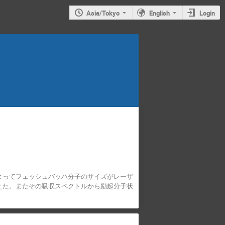
Asia/Tokyo
English
Login
よってフェッシュバッハ分子のサイズがレーザ
えた。またその吸収スペクトルから励起分子状