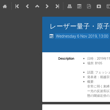
レーザー量子・原子核合
Wednesday 6 Nov 2019, 13:00
Description
日時：2019年11
場所: B105
話題: フェッ
発表者：堀越宗
概要:
非常に弱く束縛
ー光の反波長以
態の閾値近傍の