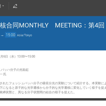
同MONTHLY MEETING：第4回
→
15:00
Asia/Tokyo
月6日（水）13:00〜15:00
シュバッハ分子の光励起
一 氏
されたフェッシュバッハ分子の吸収分光の実験について紹介する。本実験に
下になると原子的な光学遷移から分子的な光学遷移に変化していく様子を捉
束縛状態と、異なる分子状態間の結合の様子を捉えた。