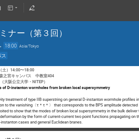
ミナー（第３回）
→
18:00
Asia/Tokyo
パス
土）14:00〜18:00
森之宮キャンパス
中教室404
（大阪公立大学・NITEP）
 of D-instanton wormholes from broken local supersymmetry
ity treatment of type IIB superstring on general D-instanton wormhole profiles i
ition to the vanishing〈τ＊τ＊〉 that corresponds to the BPS amplitude detected b
loited to show that the modes of broken local supersymmetry in the bulk deliver
deformation by the form of current-current two point functions propagating on th
D-instanton cases and general Euclidean branes.