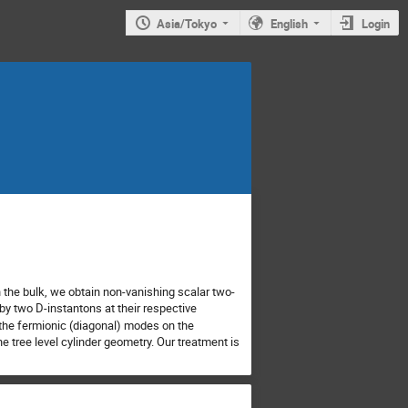
Asia/Tokyo
English
Login
n the bulk, we obtain non-vanishing scalar two-
y two D-instantons at their respective
 the fermionic (diagonal) modes on the
e tree level cylinder geometry. Our treatment is