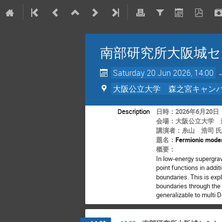
南部研究所大阪城セ
Saturday 20 Jun 2026, 14:00
大阪公立大学 森之宮キャン
Description
日時：2026年6月20日（
会場：大阪公立大学 
講演者：
糸山 浩司
氏
題名：
Fermionic modes
概要：
In low-energy supergrav
point functions in add
boundaries. This is exp
boundaries through the 
generalizable to multi 