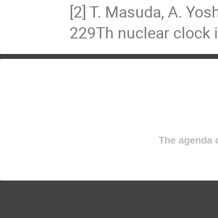
[2] T. Masuda, A. Yosh
229Th nuclear clock 
The agenda o