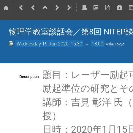
物理学教室談話会／第8回 NITEP
Wednesday 15 Jan 2020, 15:30
→
18:00
Asia/Tokyo
題目：レーザー励起可
Description
励起準位の研究とそ
講師：吉見 彰洋 氏
授）
日時：2020年1月15日(水