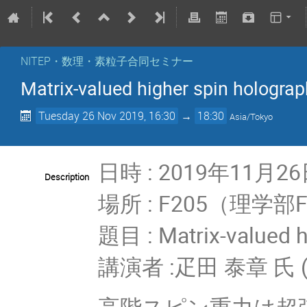
NITEP・数理・素粒子合同セミナー
Matrix-valued higher spin hologra
Tuesday 26 Nov 2019, 16:30
→
18:30
Asia/Tokyo
日時 : 2019年11月26
Description
場所 : F205（理学
題目 : Matrix-valued h
講演者 :疋田 泰章 氏
高階スピン重力は超