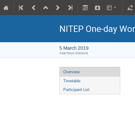
NITEP One-day Work
5 March 2019
Asia/Tokyo timezone
Overview
Timetable
Participant List