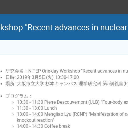
shop "Recent advances in nuclear 
研究会名：NITEP One-day Workshop "Recent advances in nucle
日時: 2019年3月5日(火) 10:30-17:00
場所: 大阪市立大学 杉本キャンパス 理学研究科 第5講義室(F2
プログラム：
10:30 - 11:30 Pierre Descouvemont (ULB) "Four-body e
11:30 - 13:00 Lunch
13:00 - 14:00 Mengjiao Lyu (RCNP) "Manifestation of α-c
knockout reaction"
14:00 - 14:30 Coffee break