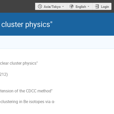
Asia/Tokyo
English
Login
cluster physics"
ar cluster physics"
12)
xtension of the CDCC method"
lustering in Be isotopes via α-