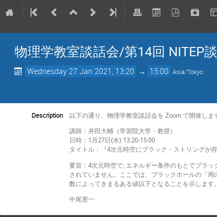
物理学教室談話会/第14回 NITEP
Wednesday 27 Jan 2021, 13:20
→
15:00
Asia/Tokyo
Description
以下の通り、物理学教室談話会を Zoom で開催し
講師：井田大輔（学習院大学・教授）
日時：1月27日(水) 13:20-15:00
タイトル：『4次元時空にブラック・ストリングが
要旨：4次元時空で, エネルギー条件のもとでブラ
されていません。ここでは、ブラックホールの「周
数によってきまるある値以下となることを示します
中尾憲一