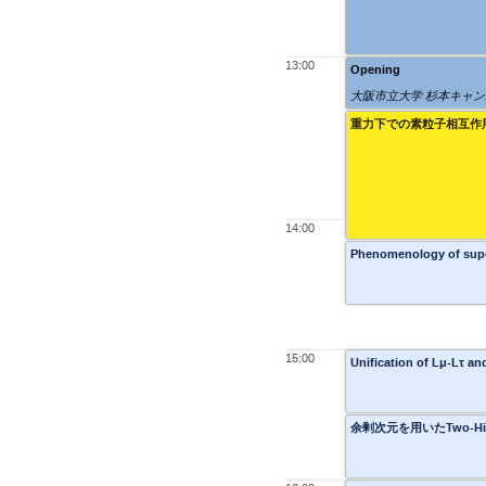
13:00
Opening
大阪市立大学 杉本キャン
重力下での素粒子相互作用(
14:00
Phenomenology of sup
15:00
Unification of Lμ-Lτ
余剰次元を用いたTwo-Hig