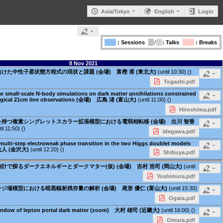
Asia/Tokyo
English
Login
: Sessions
/
: Talks
: Breaks
8 Nov 2021
けた中性子星状態方程式の現状と課題 (会場) 富樫 甫 (東北大)
(until 10:30) ()
Togashi.pdf
w small-scale N-body simulations on dark matter annihilations constrained
ogical 21cm line observations (会場) 広島 渚 (富山大)
(until 11:00) ()
Hiroshima.pdf
持つ複素シングレットスカラー拡張模型における電弱相転移 (会場) 出川 智香
til 11:50) ()
Idegawa.pdf
f multi-step electroweak phase transition in the two Higgs doublet models
紘人 (金沢大)
(until 12:20) ()
Shibuya.pdf
計で探るダークエネルギーとダークマター(仮) (会場) 吉村 浩司 (岡山大)
(until
Yoshimura.pdf
ジ場模型における暗黒輻射残存量の解析 (会場) 尾形 優仁 (富山大)
(until 15:30)
Ogata.pdf
indow of lepton portal dark matter (zoom) 大村 雄司 (近畿大)
(until 16:00) ()
Omura.pdf