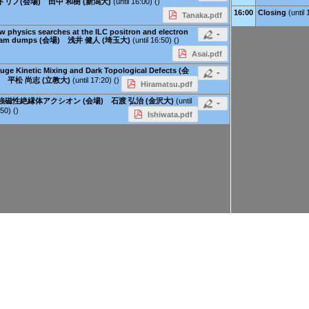
トリノ(会場) 田中 和樹 (新潟大)
(until 16:00) ()
16:00
Closing
(until 
Tanaka.pdf
w physics searches at the ILC positron and electron
eam dumps (会場) 浅井 健人 (埼玉大)
(until 16:50) ()
Asai.pdf
uge Kinetic Mixing and Dark Topological Defects (会
) 平松 尚志 (立教大)
(until 17:20) ()
Hiramatsu.pdf
強磁性絶縁体アクシオン (会場) 石渡 弘治 (金沢大)
(until
50) ()
Ishiwata.pdf