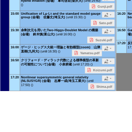
hybrid inflation (会場) 軍司啓宏(金沢大)
(until 14:40)
ー
()
Gunji.pdf
15:00
Unification of Lμ-Lτ and the standard model gauge
16:20
Ne
group (会場) 佐藤丈(埼玉大)
(until 15:30) ()
b
Sato.pdf
15:30
余剰次元を用いたTwo-Higgs-Doublet Model の構築
16:50
Ga
(会場) 鈴木慎(富山大)
(until 16:00) ()
場
Suzuki.pdf
17:20
反
16:00
ゲージ・ヒッグス大統一理論と有効模型(zoom) 山津
17:
直樹(九州大)
(until 16:30) ()
Yamatsu.pdf
16:50
クリフォード・ディラック代数による標準模型の革新
の可能性について(会場) 小泉耕蔵
(until 17:20) ()
Koizumi.pdf
17:20
Nonlinear supersymmetric general relativity
(NLSUSYGR) (会場) 志摩一成(埼玉工業大)
(until
17:50) ()
Shima.pdf