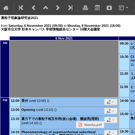
素粒子現象論研究会2021
from
Saturday, 6 November 2021 (09:00)
to
Monday, 8 November 2021 (18:00)
大阪市立大学 杉本キャンパス 学術情報総合センター 10階大会議室
6 Nov 2021
AM
09:30
レ
(
10:30
CL
nu
11:
11:20
ミ
上
11:50
ヒ
(un
PM
12:00
受付
(until 13:00) ()
14:00
n
13:00
Opening
(until 13:10) ()
15:00
レ
角
13:10
重力下での素粒子相互作用(仮) (会場) 難波亮(理研)
(until 14:10) ()
Namba.pdf
15:30
ニ
14:10
Phenomenology of superconformal subcritical