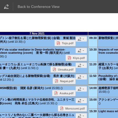
Back to Conference View
7 Nov 2021
プトン-核子散乱を通じた新物理探査(仮) (会場) 東城 順治
09:30
新物理探査に向
九州大)
(until 10:30) ()
Tojo.pdf
FV via scalar mediator in Deep-inelastic lepton-
10:30
Impacts of ne
cleon scattering (zoom) 清 裕一郎 (順天堂大)
(until
from cosmol
00) ()
Kiyo.pdf
ューオニウム-反ミューオニウム転換で探る新物理(会場)
11:20
縮退スカラーを
坂 優一 (九産大)
(until 11:50) ()
子 (お茶大)
(un
Uesaka.pdf
ッグス結合測定による新物理探索(会場) 長井 遼 (大阪大)
11:50
Possibility o
(会場) 澁谷 
til 12:20) ()
Nagai.pdf
uMSM模型(仮) 淺賀 岳彦 (新潟大)
(until 15:00) ()
14:00
超精密原子核時
15:00) ()
Asaka.pdf
プトン数の時間発展とマヨラナ位相依存性、ユニタリー三
15:00
アクシオンゲー
形(zoom) 両角 卓也 (広島大)
(until 15:30) ()
()
Morozumi.pdf
15:30
Light mass w
ュートリノを伴わない二重ベータ崩壊から探る右巻きニュ